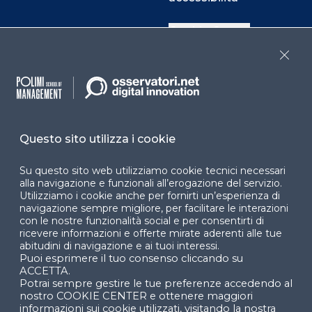
Cookie Center
Close
Facebook
LinkedIn
Instag
Questo sito utilizza i cookie
YouTube
X
Su questo sito web utilizziamo cookie tecnici necessari
alla navigazione e funzionali all’erogazione del servizio.
Utilizziamo i cookie anche per fornirti un’esperienza di
navigazione sempre migliore, per facilitare le interazioni
con le nostre funzionalità social e per consentirti di
ricevere informazioni e offerte mirate aderenti alle tue
abitudini di navigazione e ai tuoi interessi.
Puoi esprimere il tuo consenso cliccando su
© 2024 Copyright © Politecnico di Milano Dipartimento
ACCETTA.
di Ingegneria Gestionale
Potrai sempre gestire le tue preferenze accedendo al
nostro COOKIE CENTER e ottenere maggiori
informazioni sui cookie utilizzati, visitando la nostra