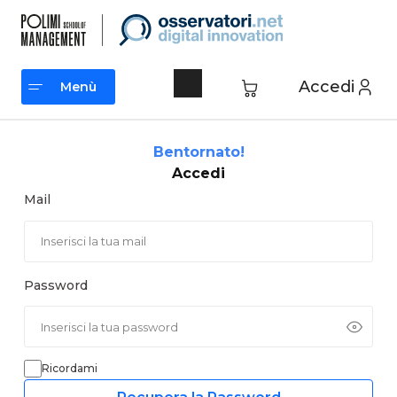
Vai
al
contenuto
Accedi
Menù
Menù
Bentornato!
Accedi
Mail
Password
Ricordami