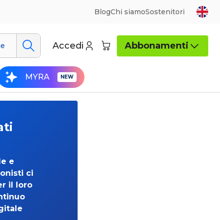
Blog
Chi siamo
Sostenitori
Accedi
Abbonamenti
ue
MYRA
ati
de e
onisti ci
 il loro
ntinuo
gitale