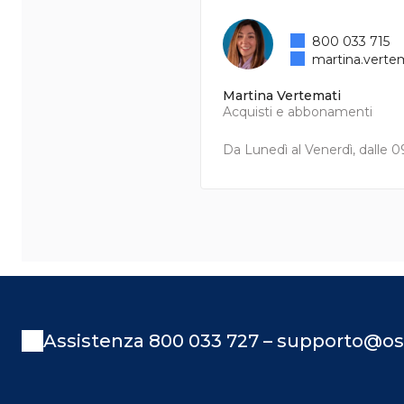
800 033 715
martina.verte
Martina Vertemati
Acquisti e abbonamenti
Da Lunedì al Venerdì, dalle 09
Assistenza 800 033 727 – supporto@os