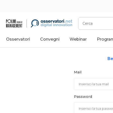
Vai
al
contenuto
Cerca
Osservatori
Convegni
Webinar
Progra
Be
Mail
Password