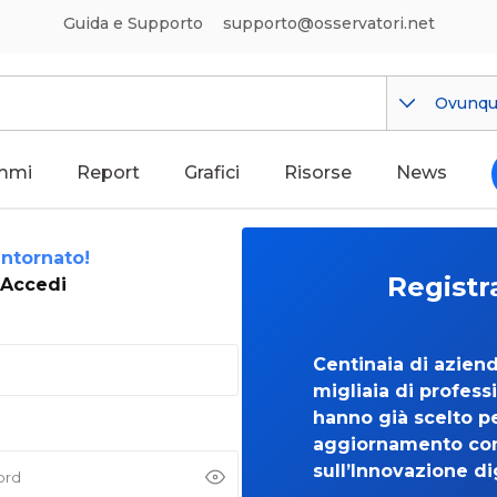
Guida e Supporto
supporto@osservatori.net
Ovunq
mmi
Report
Grafici
Risorse
News
ntornato!
Registr
Accedi
Centinaia di azien
migliaia di professi
hanno già scelto per
aggiornamento co
sull’Innovazione di