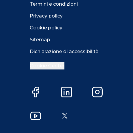
Termini e condizioni
Privacy policy
Cookie policy
Sitemap
Dichiarazione di accessibilità
Cookie Center
Facebook
LinkedIn
Instagram
Close GDPR 
YouTube
X
Accetta
Più opzioni
Close GDPR 