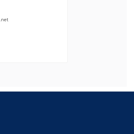
.net
8