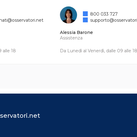
800 033 727
mati@osservatori.net
supporto@osservatori
Alessia Barone
Assistenza
 alle 18
Da Lunedì al Venerdì, dalle 09 alle 1
servatori.net