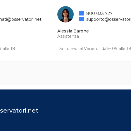
800 033 727
mati@osservatori.net
supporto@osservatori
Alessia Barone
Assistenza
 alle 18
Da Lunedì al Venerdì, dalle 09 alle 1
servatori.net