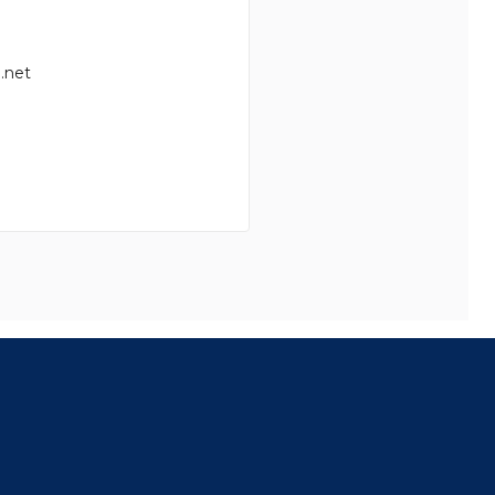
.net
8