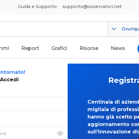
Guida e Supporto
supporto@osservatori.net
Ovunq
mmi
Report
Grafici
Risorse
News
ntornato!
Registr
Accedi
Centinaia di azien
migliaia di professi
hanno già scelto per
aggiornamento co
sull’Innovazione di