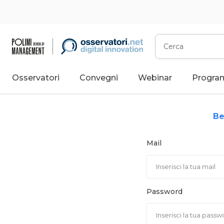
Vai
al
contenuto
Cerca
Osservatori
Convegni
Webinar
Progra
Be
Mail
Password