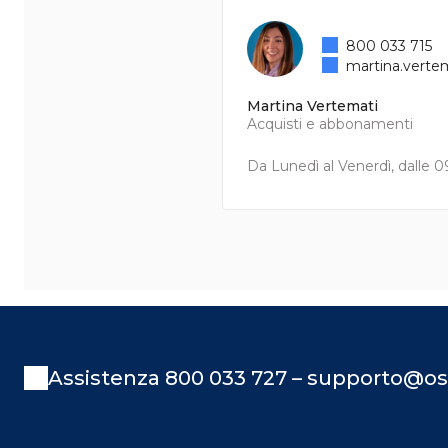
800 033 715
martina.verte
Martina Vertemati
Acquisti e abbonamenti
Da Lunedì al Venerdì, dalle 09
Assistenza 800 033 727 – supporto@os