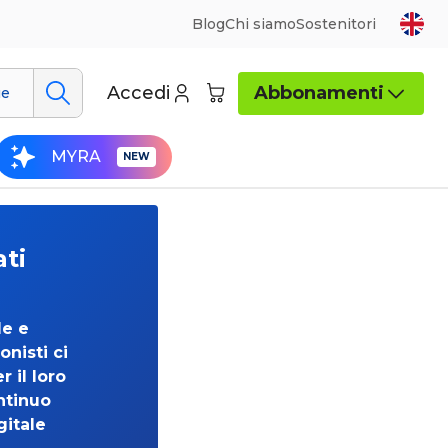
Blog
Chi siamo
Sostenitori
Accedi
Abbonamenti
ue
MYRA
ati
de e
onisti ci
 il loro
ntinuo
gitale