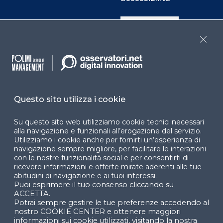
Cookie Center
Close
Facebook
LinkedIn
Instag
Questo sito utilizza i cookie
YouTube
X
Su questo sito web utilizziamo cookie tecnici necessari
alla navigazione e funzionali all’erogazione del servizio.
Utilizziamo i cookie anche per fornirti un’esperienza di
navigazione sempre migliore, per facilitare le interazioni
con le nostre funzionalità social e per consentirti di
ricevere informazioni e offerte mirate aderenti alle tue
abitudini di navigazione e ai tuoi interessi.
Puoi esprimere il tuo consenso cliccando su
© 2024 Copyright © Politecnico di Milano Dipartimento
ACCETTA.
di Ingegneria Gestionale
Potrai sempre gestire le tue preferenze accedendo al
nostro COOKIE CENTER e ottenere maggiori
informazioni sui cookie utilizzati, visitando la nostra