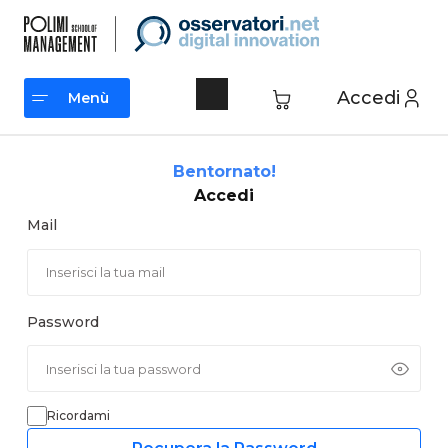
Vai
al
contenuto
Accedi
Menù
Menù
Bentornato!
Accedi
Mail
Password
Ricordami