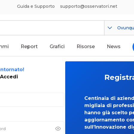
Guida e Supporto
supporto@osservatori.net
Ovunq
mmi
Report
Grafici
Risorse
News
ntornato!
Registr
Accedi
Centinaia di azien
migliaia di professi
hanno già scelto per
aggiornamento co
sull’Innovazione di