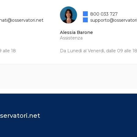
800 033 727
mati@osservatori.net
supporto@osservatori
Alessia Barone
Assistenza
 alle 18
Da Lunedì al Venerdì, dalle 09 alle 1
servatori.net