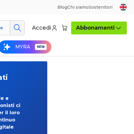
Blog
Chi siamo
Sostenitori
Accedi
Abbonamenti
ue
MYRA
ati
de e
onisti ci
 il loro
ntinuo
gitale