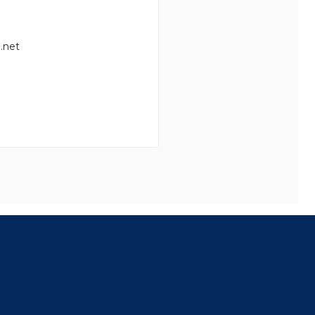
.net
8