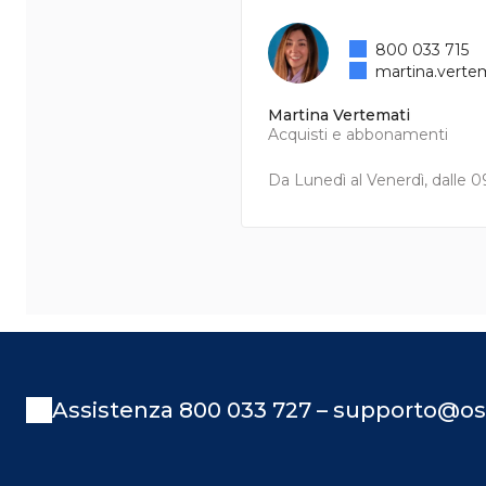
800 033 715
martina.verte
Martina Vertemati
Acquisti e abbonamenti
Da Lunedì al Venerdì, dalle 09
Assistenza 800 033 727 – supporto@os