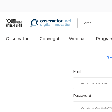
Vai
al
contenuto
Cerca
Osservatori
Convegni
Webinar
Progra
Be
Mail
Password