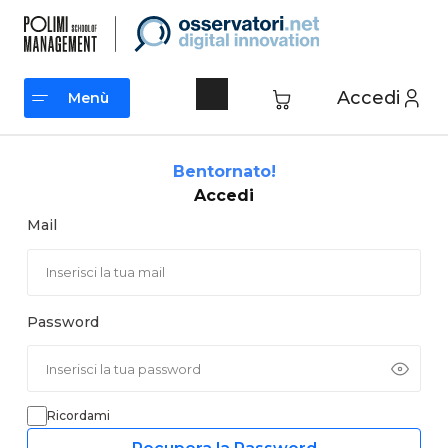
Vai
al
contenuto
Accedi
Menù
Menù
Bentornato!
Accedi
Mail
Password
Ricordami