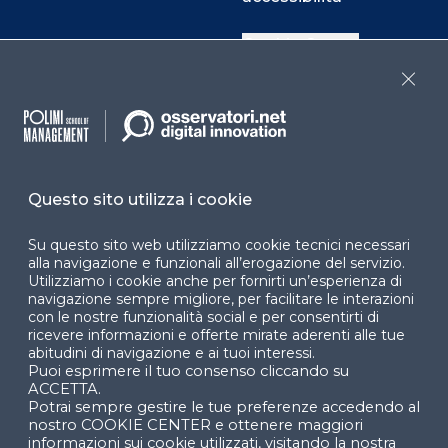
Cookie Center
Close
Facebook
LinkedIn
Instag
Questo sito utilizza i cookie
YouTube
X
Su questo sito web utilizziamo cookie tecnici necessari
alla navigazione e funzionali all’erogazione del servizio.
Utilizziamo i cookie anche per fornirti un’esperienza di
navigazione sempre migliore, per facilitare le interazioni
con le nostre funzionalità social e per consentirti di
ricevere informazioni e offerte mirate aderenti alle tue
abitudini di navigazione e ai tuoi interessi.
Puoi esprimere il tuo consenso cliccando su
© 2024 Copyright © Politecnico di Milano Dipartimento
ACCETTA.
di Ingegneria Gestionale
Potrai sempre gestire le tue preferenze accedendo al
nostro COOKIE CENTER e ottenere maggiori
informazioni sui cookie utilizzati, visitando la nostra