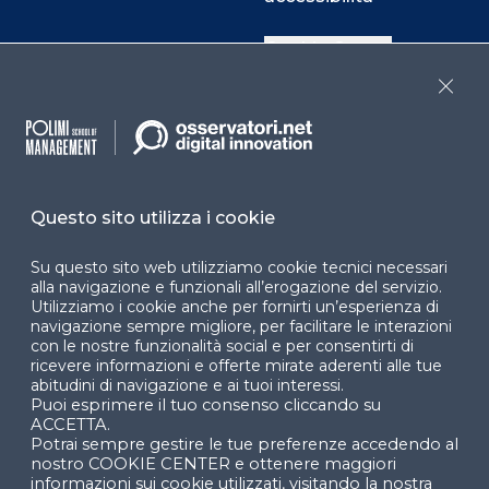
Cookie Center
Close
Facebook
LinkedIn
Instag
Questo sito utilizza i cookie
YouTube
X
Su questo sito web utilizziamo cookie tecnici necessari
alla navigazione e funzionali all’erogazione del servizio.
Utilizziamo i cookie anche per fornirti un’esperienza di
navigazione sempre migliore, per facilitare le interazioni
con le nostre funzionalità social e per consentirti di
ricevere informazioni e offerte mirate aderenti alle tue
abitudini di navigazione e ai tuoi interessi.
Puoi esprimere il tuo consenso cliccando su
© 2024 Copyright © Politecnico di Milano Dipartimento
ACCETTA.
di Ingegneria Gestionale
Potrai sempre gestire le tue preferenze accedendo al
nostro COOKIE CENTER e ottenere maggiori
informazioni sui cookie utilizzati, visitando la nostra