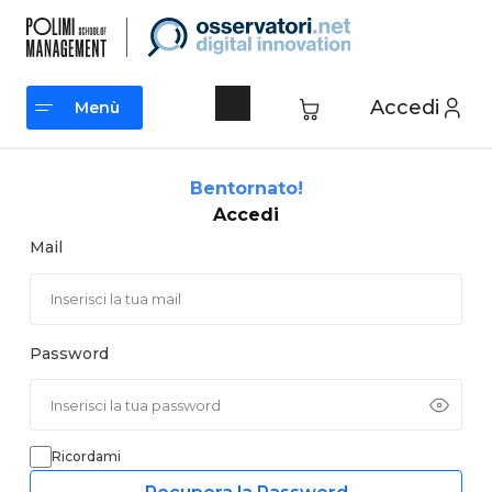
Vai
al
contenuto
Accedi
Menù
Menù
Bentornato!
Accedi
Mail
Password
Ricordami