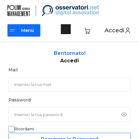
Vai
al
contenuto
Accedi
Menù
Menù
Bentornato!
Accedi
Mail
Password
Ricordami