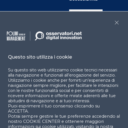
Cookie Center
Close
Facebook
LinkedIn
Instag
Questo sito utilizza i cookie
YouTube
X
Su questo sito web utilizziamo cookie tecnici necessari
alla navigazione e funzionali all’erogazione del servizio.
Utilizziamo i cookie anche per fornirti un’esperienza di
navigazione sempre migliore, per facilitare le interazioni
con le nostre funzionalità social e per consentirti di
ricevere informazioni e offerte mirate aderenti alle tue
abitudini di navigazione e ai tuoi interessi.
Puoi esprimere il tuo consenso cliccando su
© 2024 Copyright © Politecnico di Milano Dipartimento
ACCETTA.
di Ingegneria Gestionale
Potrai sempre gestire le tue preferenze accedendo al
nostro COOKIE CENTER e ottenere maggiori
informazioni sui cookie utilizzati, visitando la nostra