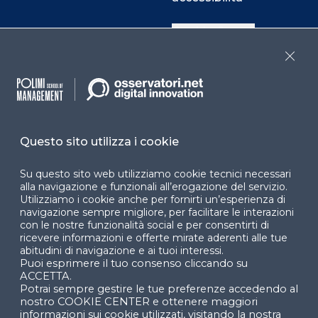
Cookie Center
Close
Facebook
LinkedIn
Instag
Questo sito utilizza i cookie
YouTube
X
Su questo sito web utilizziamo cookie tecnici necessari
alla navigazione e funzionali all’erogazione del servizio.
Utilizziamo i cookie anche per fornirti un’esperienza di
navigazione sempre migliore, per facilitare le interazioni
con le nostre funzionalità social e per consentirti di
ricevere informazioni e offerte mirate aderenti alle tue
abitudini di navigazione e ai tuoi interessi.
Puoi esprimere il tuo consenso cliccando su
© 2024 Copyright © Politecnico di Milano Dipartimento
ACCETTA.
di Ingegneria Gestionale
Potrai sempre gestire le tue preferenze accedendo al
nostro COOKIE CENTER e ottenere maggiori
informazioni sui cookie utilizzati, visitando la nostra