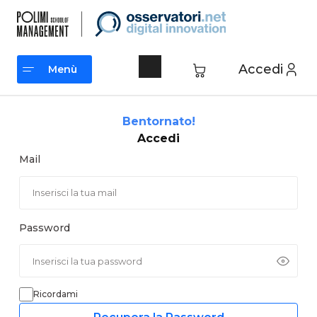
Vai
al
contenuto
Accedi
Menù
Menù
Bentornato!
Accedi
Mail
Password
Ricordami