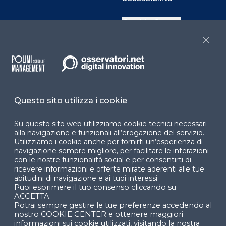
Cookie Center
Close
Facebook
LinkedIn
Instag
Questo sito utilizza i cookie
YouTube
X
Su questo sito web utilizziamo cookie tecnici necessari
alla navigazione e funzionali all’erogazione del servizio.
Utilizziamo i cookie anche per fornirti un’esperienza di
navigazione sempre migliore, per facilitare le interazioni
con le nostre funzionalità social e per consentirti di
ricevere informazioni e offerte mirate aderenti alle tue
abitudini di navigazione e ai tuoi interessi.
Puoi esprimere il tuo consenso cliccando su
© 2024 Copyright © Politecnico di Milano Dipartimento
ACCETTA.
di Ingegneria Gestionale
Potrai sempre gestire le tue preferenze accedendo al
nostro COOKIE CENTER e ottenere maggiori
informazioni sui cookie utilizzati, visitando la nostra