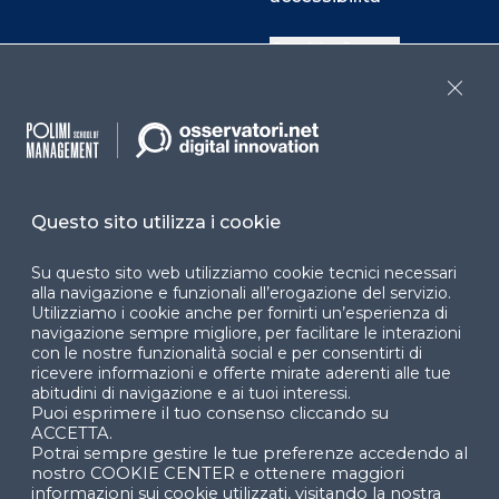
Cookie Center
Close
Facebook
LinkedIn
Instag
Questo sito utilizza i cookie
YouTube
X
Su questo sito web utilizziamo cookie tecnici necessari
alla navigazione e funzionali all’erogazione del servizio.
Utilizziamo i cookie anche per fornirti un’esperienza di
navigazione sempre migliore, per facilitare le interazioni
con le nostre funzionalità social e per consentirti di
ricevere informazioni e offerte mirate aderenti alle tue
abitudini di navigazione e ai tuoi interessi.
Puoi esprimere il tuo consenso cliccando su
© 2024 Copyright © Politecnico di Milano Dipartimento
ACCETTA.
di Ingegneria Gestionale
Potrai sempre gestire le tue preferenze accedendo al
nostro COOKIE CENTER e ottenere maggiori
informazioni sui cookie utilizzati, visitando la nostra