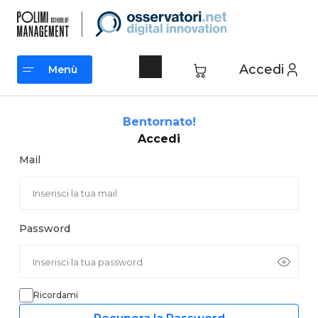
Vai
al
contenuto
Accedi
Menù
Menù
Bentornato!
Accedi
Mail
Password
Ricordami