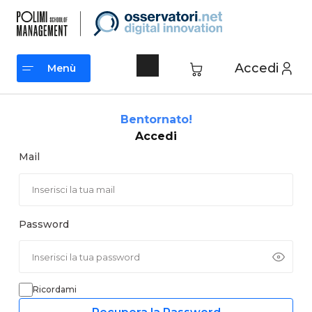
Vai
al
contenuto
Accedi
Menù
Menù
Bentornato!
Accedi
Mail
Password
Ricordami