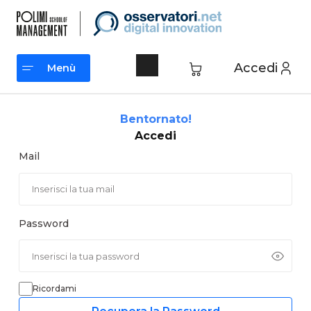
Vai
al
contenuto
Accedi
Menù
Menù
Bentornato!
Accedi
Mail
Password
Ricordami