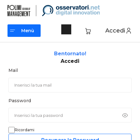
Vai
al
contenuto
Accedi
Menù
Menù
Bentornato!
Accedi
Mail
Password
Ricordami