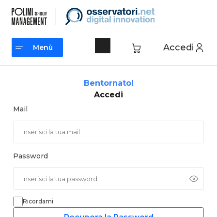
Vai
al
contenuto
Accedi
Menù
Menù
Bentornato!
Accedi
Mail
Password
Ricordami