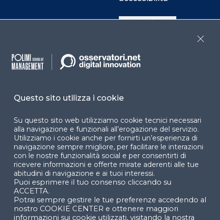
Cookie Center
Close
Facebook
LinkedIn
Instag
Questo sito utilizza i cookie
YouTube
X
Su questo sito web utilizziamo cookie tecnici necessari
alla navigazione e funzionali all’erogazione del servizio.
Utilizziamo i cookie anche per fornirti un’esperienza di
navigazione sempre migliore, per facilitare le interazioni
con le nostre funzionalità social e per consentirti di
ricevere informazioni e offerte mirate aderenti alle tue
abitudini di navigazione e ai tuoi interessi.
Puoi esprimere il tuo consenso cliccando su
© 2024 Copyright © Politecnico di Milano Dipartimento
ACCETTA.
di Ingegneria Gestionale
Potrai sempre gestire le tue preferenze accedendo al
nostro COOKIE CENTER e ottenere maggiori
informazioni sui cookie utilizzati, visitando la nostra