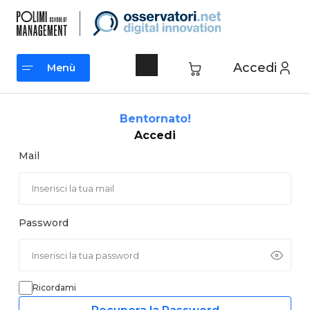
Vai
al
contenuto
Accedi
Menù
Menù
Bentornato!
Accedi
Mail
Password
Ricordami