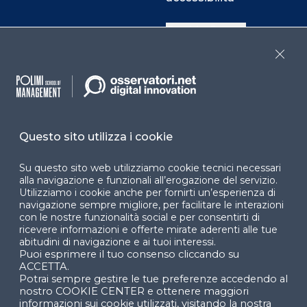
Cookie Center
Close
Facebook
LinkedIn
Instag
Questo sito utilizza i cookie
YouTube
X
Su questo sito web utilizziamo cookie tecnici necessari
alla navigazione e funzionali all’erogazione del servizio.
Utilizziamo i cookie anche per fornirti un’esperienza di
navigazione sempre migliore, per facilitare le interazioni
con le nostre funzionalità social e per consentirti di
ricevere informazioni e offerte mirate aderenti alle tue
abitudini di navigazione e ai tuoi interessi.
Puoi esprimere il tuo consenso cliccando su
© 2024 Copyright © Politecnico di Milano Dipartimento
ACCETTA.
di Ingegneria Gestionale
Potrai sempre gestire le tue preferenze accedendo al
nostro COOKIE CENTER e ottenere maggiori
informazioni sui cookie utilizzati, visitando la nostra