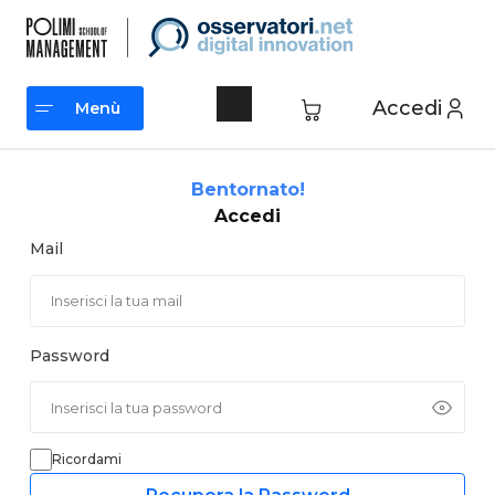
Vai
al
contenuto
Accedi
Menù
Menù
Bentornato!
Accedi
Mail
Password
Ricordami