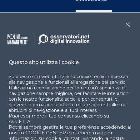
Cookie Center
Close
Facebook
LinkedIn
Instag
Questo sito utilizza i cookie
YouTube
X
Su questo sito web utilizziamo cookie tecnici necessari
alla navigazione e funzionali all’erogazione del servizio.
Utilizziamo i cookie anche per fornirti un’esperienza di
navigazione sempre migliore, per facilitare le interazioni
con le nostre funzionalità social e per consentirti di
ricevere informazioni e offerte mirate aderenti alle tue
abitudini di navigazione e ai tuoi interessi.
Puoi esprimere il tuo consenso cliccando su
© 2024 Copyright © Politecnico di Milano Dipartimento
ACCETTA.
di Ingegneria Gestionale
Potrai sempre gestire le tue preferenze accedendo al
nostro COOKIE CENTER e ottenere maggiori
informazioni sui cookie utilizzati, visitando la nostra