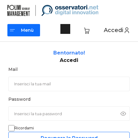
Vai
al
contenuto
Accedi
Menù
Menù
Bentornato!
Accedi
Mail
Password
Ricordami