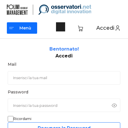
Vai
al
contenuto
Accedi
Menù
Menù
Bentornato!
Accedi
Mail
Password
Ricordami