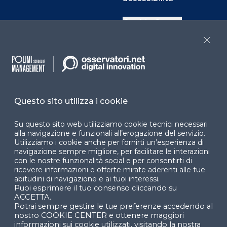
Cookie Center
Close
Facebook
LinkedIn
Instag
Questo sito utilizza i cookie
YouTube
X
Su questo sito web utilizziamo cookie tecnici necessari
alla navigazione e funzionali all’erogazione del servizio.
Utilizziamo i cookie anche per fornirti un’esperienza di
navigazione sempre migliore, per facilitare le interazioni
con le nostre funzionalità social e per consentirti di
ricevere informazioni e offerte mirate aderenti alle tue
abitudini di navigazione e ai tuoi interessi.
Puoi esprimere il tuo consenso cliccando su
© 2024 Copyright © Politecnico di Milano Dipartimento
ACCETTA.
di Ingegneria Gestionale
Potrai sempre gestire le tue preferenze accedendo al
nostro COOKIE CENTER e ottenere maggiori
informazioni sui cookie utilizzati, visitando la nostra