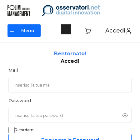
Vai
al
contenuto
Accedi
Menù
Menù
Bentornato!
Accedi
Mail
Password
Ricordami