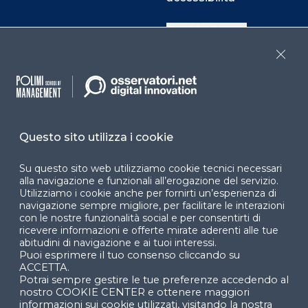
Cookie Center
Close
Facebook
LinkedIn
Instag
Questo sito utilizza i cookie
YouTube
X
Su questo sito web utilizziamo cookie tecnici necessari
alla navigazione e funzionali all’erogazione del servizio.
Utilizziamo i cookie anche per fornirti un’esperienza di
navigazione sempre migliore, per facilitare le interazioni
con le nostre funzionalità social e per consentirti di
ricevere informazioni e offerte mirate aderenti alle tue
abitudini di navigazione e ai tuoi interessi.
Puoi esprimere il tuo consenso cliccando su
© 2024 Copyright © Politecnico di Milano Dipartimento
ACCETTA.
di Ingegneria Gestionale
Potrai sempre gestire le tue preferenze accedendo al
nostro COOKIE CENTER e ottenere maggiori
informazioni sui cookie utilizzati, visitando la nostra