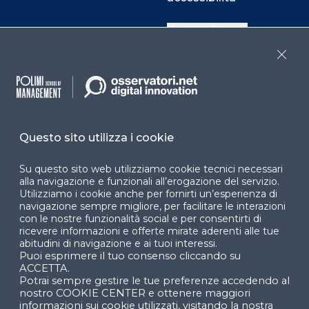
Cookie Center
Close
Facebook
LinkedIn
Instag
Questo sito utilizza i cookie
YouTube
X
Su questo sito web utilizziamo cookie tecnici necessari
alla navigazione e funzionali all’erogazione del servizio.
Utilizziamo i cookie anche per fornirti un’esperienza di
navigazione sempre migliore, per facilitare le interazioni
con le nostre funzionalità social e per consentirti di
ricevere informazioni e offerte mirate aderenti alle tue
abitudini di navigazione e ai tuoi interessi.
Puoi esprimere il tuo consenso cliccando su
© 2024 Copyright © Politecnico di Milano Dipartimento
ACCETTA.
di Ingegneria Gestionale
Potrai sempre gestire le tue preferenze accedendo al
nostro COOKIE CENTER e ottenere maggiori
informazioni sui cookie utilizzati, visitando la nostra