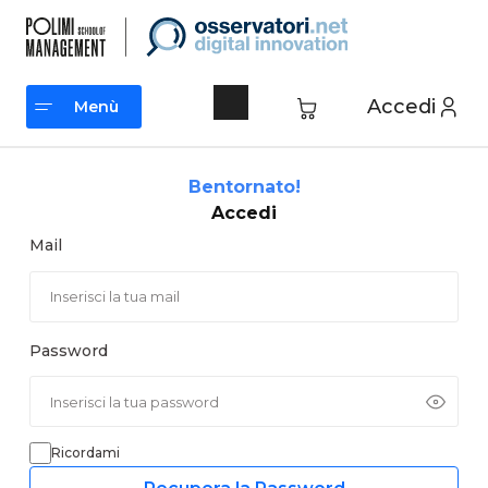
Vai
al
contenuto
Accedi
Menù
Menù
Bentornato!
Accedi
Mail
Password
Ricordami