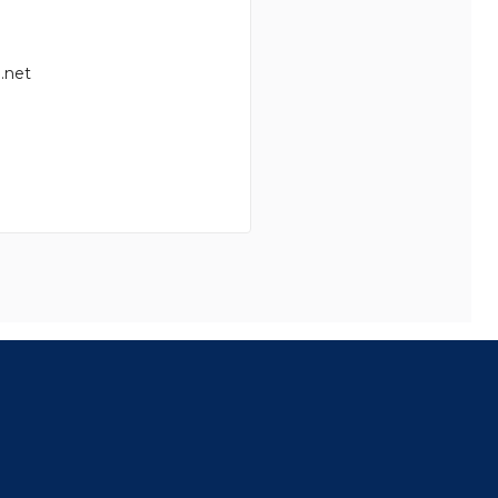
.net
8