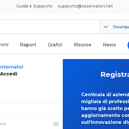
Guida e Supporto
supporto@osservatori.net
Ovunq
mmi
Report
Grafici
Risorse
News
ntornato!
Registr
Accedi
Centinaia di azien
migliaia di professi
hanno già scelto per
aggiornamento co
sull’Innovazione di