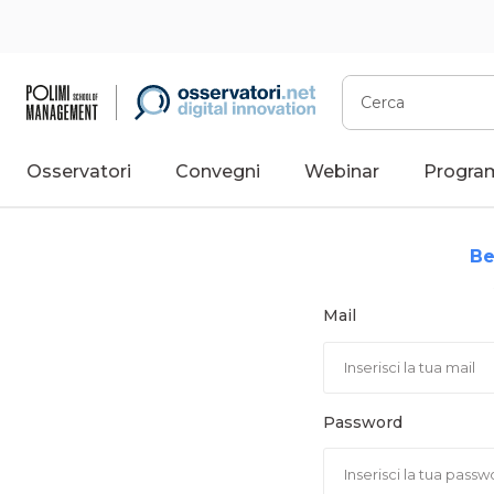
Vai
al
contenuto
Cerca
Osservatori
Convegni
Webinar
Progra
Be
Mail
Password