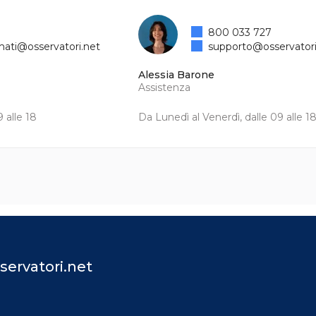
800 033 727
mati@osservatori.net
supporto@osservatori
Alessia Barone
Assistenza
 alle 18
Da Lunedì al Venerdì, dalle 09 alle 1
servatori.net