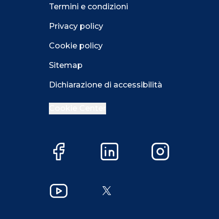
Termini e condizioni
Privacy policy
Cookie policy
Sitemap
Dichiarazione di accessibilità
Cookie Center
Facebook
LinkedIn
Instagram
Close GDPR 
YouTube
X
Accetta
Più opzioni
Close GDPR 