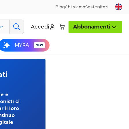
Blog
Chi siamo
Sostenitori
Accedi
Abbonamenti
ue
MYRA
ati
de e
onisti ci
 il loro
ntinuo
gitale