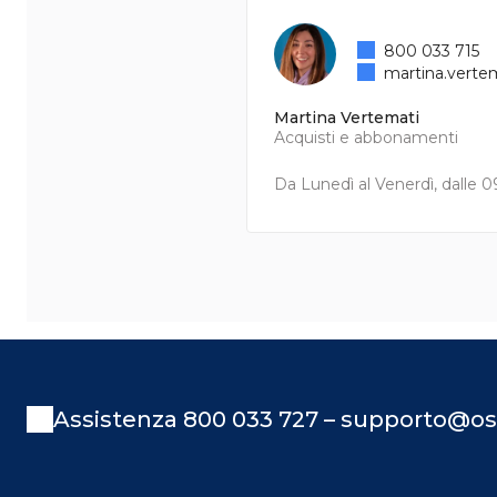
800 033 715
martina.verte
Martina Vertemati
Acquisti e abbonamenti
Da Lunedì al Venerdì, dalle 09
Assistenza 800 033 727 – supporto@os