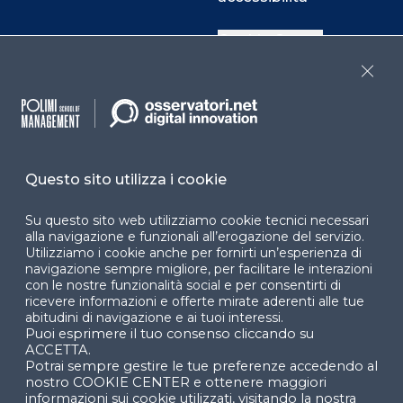
Cookie Center
Close
Facebook
LinkedIn
Instag
Questo sito utilizza i cookie
YouTube
X
Su questo sito web utilizziamo cookie tecnici necessari
alla navigazione e funzionali all’erogazione del servizio.
Utilizziamo i cookie anche per fornirti un’esperienza di
navigazione sempre migliore, per facilitare le interazioni
con le nostre funzionalità social e per consentirti di
ricevere informazioni e offerte mirate aderenti alle tue
abitudini di navigazione e ai tuoi interessi.
Puoi esprimere il tuo consenso cliccando su
© 2024 Copyright © Politecnico di Milano Dipartimento
ACCETTA.
di Ingegneria Gestionale
Potrai sempre gestire le tue preferenze accedendo al
nostro COOKIE CENTER e ottenere maggiori
informazioni sui cookie utilizzati, visitando la nostra