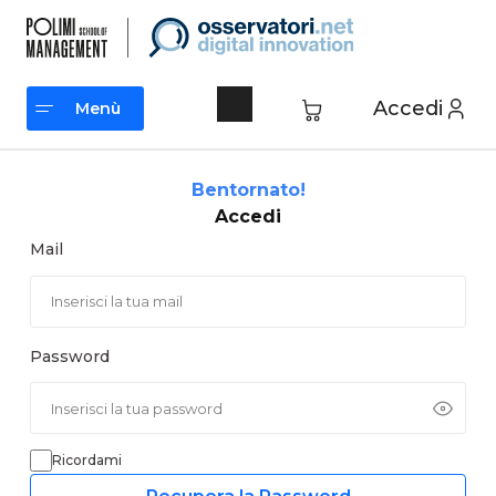
Vai
al
contenuto
Accedi
Menù
Menù
Bentornato!
Accedi
Mail
Password
Ricordami