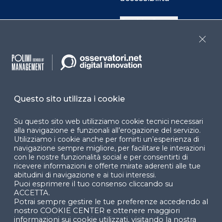
Cookie Center
Close
Facebook
LinkedIn
Instag
Questo sito utilizza i cookie
YouTube
X
Su questo sito web utilizziamo cookie tecnici necessari
alla navigazione e funzionali all’erogazione del servizio.
Utilizziamo i cookie anche per fornirti un’esperienza di
navigazione sempre migliore, per facilitare le interazioni
con le nostre funzionalità social e per consentirti di
ricevere informazioni e offerte mirate aderenti alle tue
abitudini di navigazione e ai tuoi interessi.
Puoi esprimere il tuo consenso cliccando su
© 2024 Copyright © Politecnico di Milano Dipartimento
ACCETTA.
di Ingegneria Gestionale
Potrai sempre gestire le tue preferenze accedendo al
nostro COOKIE CENTER e ottenere maggiori
informazioni sui cookie utilizzati, visitando la nostra