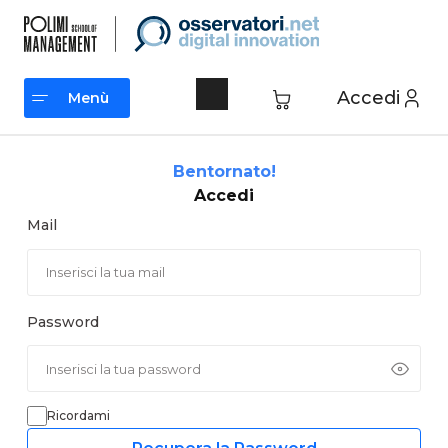
Vai
al
contenuto
Accedi
Menù
Menù
Bentornato!
Accedi
Mail
Password
Ricordami