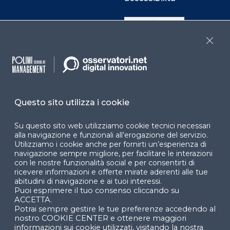
Cookie Center
Close
Facebook
LinkedIn
Instag
Questo sito utilizza i cookie
YouTube
X
Su questo sito web utilizziamo cookie tecnici necessari
alla navigazione e funzionali all’erogazione del servizio.
Utilizziamo i cookie anche per fornirti un’esperienza di
navigazione sempre migliore, per facilitare le interazioni
con le nostre funzionalità social e per consentirti di
ricevere informazioni e offerte mirate aderenti alle tue
abitudini di navigazione e ai tuoi interessi.
Puoi esprimere il tuo consenso cliccando su
© 2024 Copyright © Politecnico di Milano Dipartimento
ACCETTA.
di Ingegneria Gestionale
Potrai sempre gestire le tue preferenze accedendo al
nostro COOKIE CENTER e ottenere maggiori
informazioni sui cookie utilizzati, visitando la nostra