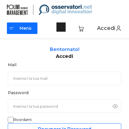
Vai
al
contenuto
Accedi
Menù
Menù
Bentornato!
Accedi
Mail
Password
Ricordami