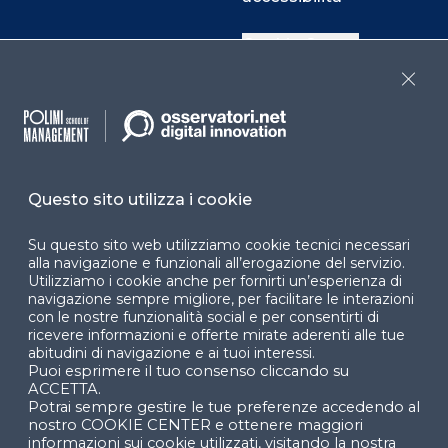
Cookie Center
Close
Facebook
LinkedIn
Instag
Questo sito utilizza i cookie
YouTube
X
Su questo sito web utilizziamo cookie tecnici necessari
alla navigazione e funzionali all’erogazione del servizio.
Utilizziamo i cookie anche per fornirti un’esperienza di
navigazione sempre migliore, per facilitare le interazioni
con le nostre funzionalità social e per consentirti di
ricevere informazioni e offerte mirate aderenti alle tue
abitudini di navigazione e ai tuoi interessi.
Puoi esprimere il tuo consenso cliccando su
© 2024 Copyright © Politecnico di Milano Dipartimento
ACCETTA.
di Ingegneria Gestionale
Potrai sempre gestire le tue preferenze accedendo al
nostro COOKIE CENTER e ottenere maggiori
informazioni sui cookie utilizzati, visitando la nostra