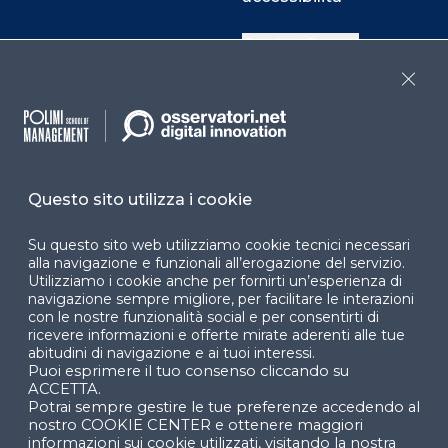
Cookie Center
Close
Facebook
LinkedIn
Instag
Questo sito utilizza i cookie
YouTube
X
Su questo sito web utilizziamo cookie tecnici necessari
alla navigazione e funzionali all’erogazione del servizio.
Utilizziamo i cookie anche per fornirti un’esperienza di
navigazione sempre migliore, per facilitare le interazioni
con le nostre funzionalità social e per consentirti di
ricevere informazioni e offerte mirate aderenti alle tue
abitudini di navigazione e ai tuoi interessi.
Puoi esprimere il tuo consenso cliccando su
© 2024 Copyright © Politecnico di Milano Dipartimento
ACCETTA.
di Ingegneria Gestionale
Potrai sempre gestire le tue preferenze accedendo al
nostro COOKIE CENTER e ottenere maggiori
informazioni sui cookie utilizzati, visitando la nostra