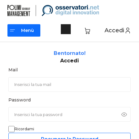
Vai
al
contenuto
Accedi
Menù
Menù
Bentornato!
Accedi
Mail
Password
Ricordami