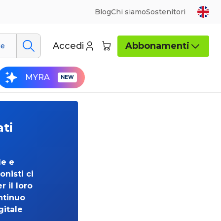
Blog
Chi siamo
Sostenitori
Accedi
Abbonamenti
ue
MYRA
ati
de e
onisti ci
 il loro
ntinuo
gitale