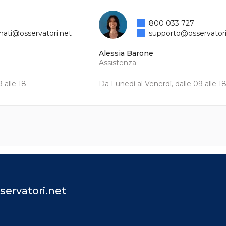
800 033 727
mati@osservatori.net
supporto@osservatori
Alessia Barone
Assistenza
 alle 18
Da Lunedì al Venerdì, dalle 09 alle 1
servatori.net