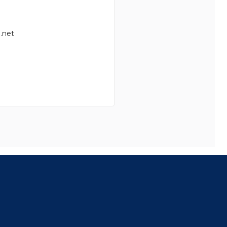
.net
8