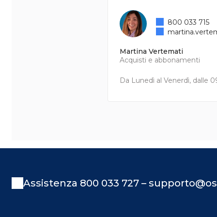
800 033 715
martina.verte
Martina Vertemati
Acquisti e abbonamenti
Da Lunedì al Venerdì, dalle 09
Assistenza 800 033 727 – supporto@os