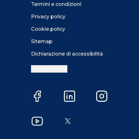
Termini e condizioni
Privacy policy
Cookie policy
Sitemap
Dichiarazione di accessibilità
Cookie Center
Facebook
LinkedIn
Instagram
Close GDPR 
YouTube
X
Accetta
Più opzioni
Close GDPR 