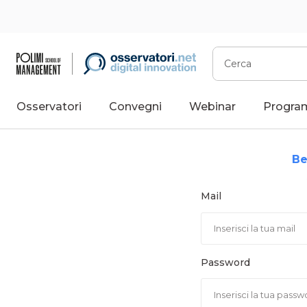
Vai
al
contenuto
Cerca
Osservatori
Convegni
Webinar
Progra
Be
Mail
Password