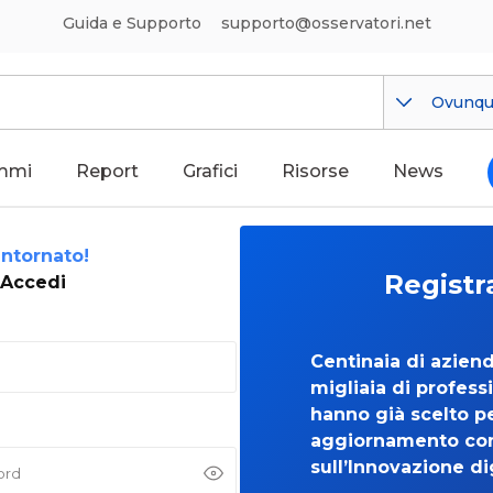
Guida e Supporto
supporto@osservatori.net
Ovunq
mmi
Report
Grafici
Risorse
News
ntornato!
Registr
Accedi
Centinaia di azien
migliaia di professi
hanno già scelto per
aggiornamento co
sull’Innovazione di