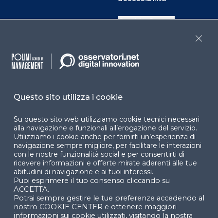
Cookie Center
Close
Facebook
LinkedIn
Instag
Questo sito utilizza i cookie
YouTube
X
Su questo sito web utilizziamo cookie tecnici necessari
alla navigazione e funzionali all’erogazione del servizio.
Utilizziamo i cookie anche per fornirti un’esperienza di
navigazione sempre migliore, per facilitare le interazioni
con le nostre funzionalità social e per consentirti di
ricevere informazioni e offerte mirate aderenti alle tue
abitudini di navigazione e ai tuoi interessi.
Puoi esprimere il tuo consenso cliccando su
© 2024 Copyright © Politecnico di Milano Dipartimento
ACCETTA.
di Ingegneria Gestionale
Potrai sempre gestire le tue preferenze accedendo al
nostro COOKIE CENTER e ottenere maggiori
informazioni sui cookie utilizzati, visitando la nostra