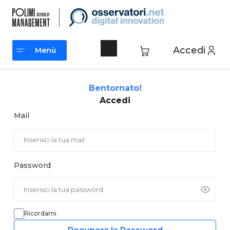
Vai
al
contenuto
Accedi
Menù
Menù
Bentornato!
Accedi
Mail
Password
Ricordami