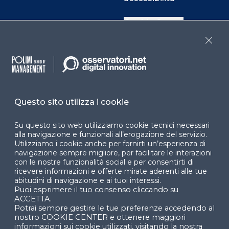
Cookie Center
Close
Facebook
LinkedIn
Instag
Questo sito utilizza i cookie
YouTube
X
Su questo sito web utilizziamo cookie tecnici necessari
alla navigazione e funzionali all’erogazione del servizio.
Utilizziamo i cookie anche per fornirti un’esperienza di
navigazione sempre migliore, per facilitare le interazioni
con le nostre funzionalità social e per consentirti di
ricevere informazioni e offerte mirate aderenti alle tue
abitudini di navigazione e ai tuoi interessi.
Puoi esprimere il tuo consenso cliccando su
© 2024 Copyright © Politecnico di Milano Dipartimento
ACCETTA.
di Ingegneria Gestionale
Potrai sempre gestire le tue preferenze accedendo al
nostro COOKIE CENTER e ottenere maggiori
informazioni sui cookie utilizzati, visitando la nostra