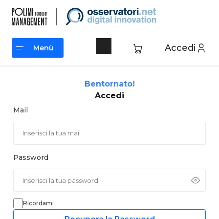
Vai
al
contenuto
Accedi
Menù
Menù
Bentornato!
Accedi
Mail
Password
Ricordami