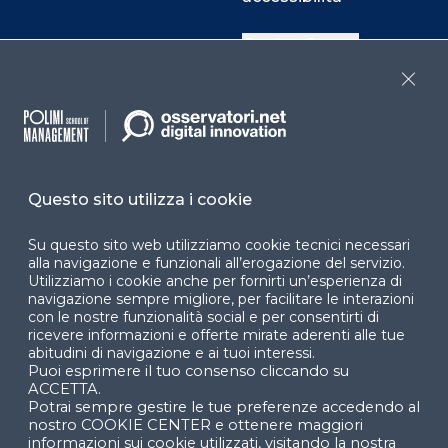
Cookie Center
Close
Facebook
LinkedIn
Instag
Questo sito utilizza i cookie
YouTube
X
Su questo sito web utilizziamo cookie tecnici necessari
alla navigazione e funzionali all’erogazione del servizio.
Utilizziamo i cookie anche per fornirti un’esperienza di
navigazione sempre migliore, per facilitare le interazioni
con le nostre funzionalità social e per consentirti di
ricevere informazioni e offerte mirate aderenti alle tue
abitudini di navigazione e ai tuoi interessi.
Puoi esprimere il tuo consenso cliccando su
© 2024 Copyright © Politecnico di Milano Dipartimento
ACCETTA.
di Ingegneria Gestionale
Potrai sempre gestire le tue preferenze accedendo al
nostro COOKIE CENTER e ottenere maggiori
informazioni sui cookie utilizzati, visitando la nostra