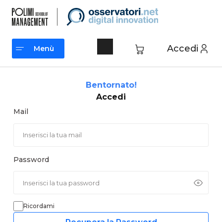
Vai
al
contenuto
Accedi
Menù
Menù
Bentornato!
Accedi
Mail
Password
Ricordami