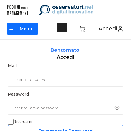
Vai
al
contenuto
Accedi
Menù
Menù
Bentornato!
Accedi
Mail
Password
Ricordami