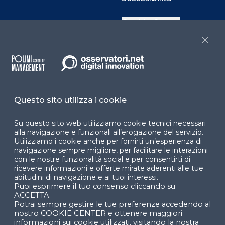
Cookie Center
Close
Facebook
LinkedIn
Instag
Questo sito utilizza i cookie
YouTube
X
Su questo sito web utilizziamo cookie tecnici necessari
alla navigazione e funzionali all’erogazione del servizio.
Utilizziamo i cookie anche per fornirti un’esperienza di
navigazione sempre migliore, per facilitare le interazioni
con le nostre funzionalità social e per consentirti di
ricevere informazioni e offerte mirate aderenti alle tue
abitudini di navigazione e ai tuoi interessi.
Puoi esprimere il tuo consenso cliccando su
© 2024 Copyright © Politecnico di Milano Dipartimento
ACCETTA.
di Ingegneria Gestionale
Potrai sempre gestire le tue preferenze accedendo al
nostro COOKIE CENTER e ottenere maggiori
informazioni sui cookie utilizzati, visitando la nostra