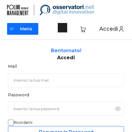
Vai
al
contenuto
Accedi
Menù
Menù
Bentornato!
Accedi
Mail
Password
Ricordami