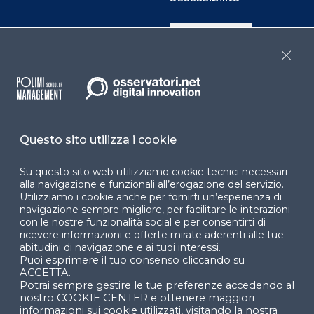
Cookie Center
Close
Facebook
LinkedIn
Instag
Questo sito utilizza i cookie
YouTube
X
Su questo sito web utilizziamo cookie tecnici necessari
alla navigazione e funzionali all’erogazione del servizio.
Utilizziamo i cookie anche per fornirti un’esperienza di
navigazione sempre migliore, per facilitare le interazioni
con le nostre funzionalità social e per consentirti di
ricevere informazioni e offerte mirate aderenti alle tue
abitudini di navigazione e ai tuoi interessi.
Puoi esprimere il tuo consenso cliccando su
© 2024 Copyright © Politecnico di Milano Dipartimento
ACCETTA.
di Ingegneria Gestionale
Potrai sempre gestire le tue preferenze accedendo al
nostro COOKIE CENTER e ottenere maggiori
informazioni sui cookie utilizzati, visitando la nostra