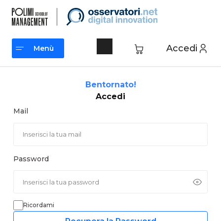
Vai
al
contenuto
Accedi
Menù
Menù
Bentornato!
Accedi
Mail
Password
Ricordami