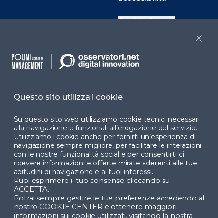
Cookie Center
Close
Facebook
LinkedIn
Instag
Questo sito utilizza i cookie
YouTube
X
Su questo sito web utilizziamo cookie tecnici necessari
alla navigazione e funzionali all’erogazione del servizio.
Utilizziamo i cookie anche per fornirti un’esperienza di
navigazione sempre migliore, per facilitare le interazioni
con le nostre funzionalità social e per consentirti di
ricevere informazioni e offerte mirate aderenti alle tue
abitudini di navigazione e ai tuoi interessi.
Puoi esprimere il tuo consenso cliccando su
© 2024 Copyright © Politecnico di Milano Dipartimento
ACCETTA.
di Ingegneria Gestionale
Potrai sempre gestire le tue preferenze accedendo al
nostro COOKIE CENTER e ottenere maggiori
informazioni sui cookie utilizzati, visitando la nostra