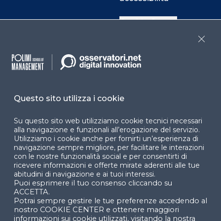
Cookie Center
Close
Facebook
LinkedIn
Instag
Questo sito utilizza i cookie
YouTube
X
Su questo sito web utilizziamo cookie tecnici necessari
alla navigazione e funzionali all’erogazione del servizio.
Utilizziamo i cookie anche per fornirti un’esperienza di
navigazione sempre migliore, per facilitare le interazioni
con le nostre funzionalità social e per consentirti di
ricevere informazioni e offerte mirate aderenti alle tue
abitudini di navigazione e ai tuoi interessi.
Puoi esprimere il tuo consenso cliccando su
© 2024 Copyright © Politecnico di Milano Dipartimento
ACCETTA.
di Ingegneria Gestionale
Potrai sempre gestire le tue preferenze accedendo al
nostro COOKIE CENTER e ottenere maggiori
informazioni sui cookie utilizzati, visitando la nostra