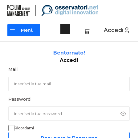
Vai
al
contenuto
Accedi
Menù
Menù
Bentornato!
Accedi
Mail
Password
Ricordami