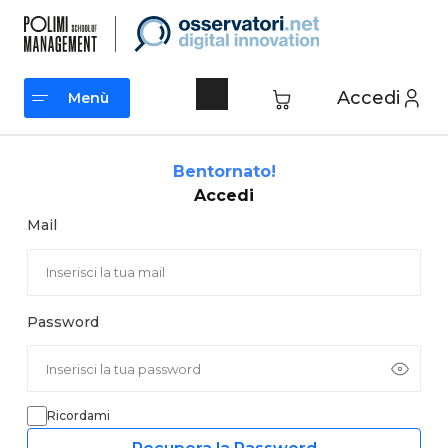
Vai
al
contenuto
Accedi
Menù
Menù
Bentornato!
Accedi
Mail
Password
Ricordami