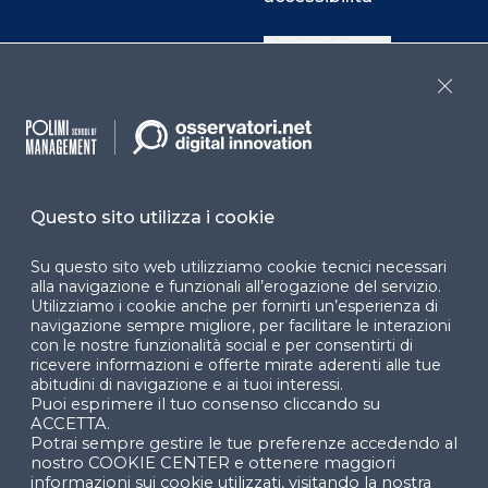
Cookie Center
Close
Facebook
LinkedIn
Instag
Questo sito utilizza i cookie
YouTube
X
Su questo sito web utilizziamo cookie tecnici necessari
alla navigazione e funzionali all’erogazione del servizio.
Utilizziamo i cookie anche per fornirti un’esperienza di
navigazione sempre migliore, per facilitare le interazioni
con le nostre funzionalità social e per consentirti di
ricevere informazioni e offerte mirate aderenti alle tue
abitudini di navigazione e ai tuoi interessi.
Puoi esprimere il tuo consenso cliccando su
© 2024 Copyright © Politecnico di Milano Dipartimento
ACCETTA.
di Ingegneria Gestionale
Potrai sempre gestire le tue preferenze accedendo al
nostro COOKIE CENTER e ottenere maggiori
informazioni sui cookie utilizzati, visitando la nostra