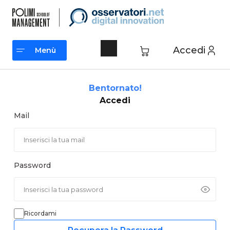
Vai
al
contenuto
Accedi
Menù
Menù
Bentornato!
Accedi
Mail
Password
Ricordami