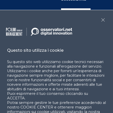
Cookie Center
Close
Facebook
LinkedIn
Instag
Questo sito utilizza i cookie
YouTube
X
Su questo sito web utilizziamo cookie tecnici necessari
alla navigazione e funzionali all’erogazione del servizio.
Utilizziamo i cookie anche per fornirti un’esperienza di
navigazione sempre migliore, per facilitare le interazioni
con le nostre funzionalità social e per consentirti di
ricevere informazioni e offerte mirate aderenti alle tue
abitudini di navigazione e ai tuoi interessi.
Puoi esprimere il tuo consenso cliccando su
© 2024 Copyright © Politecnico di Milano Dipartimento
ACCETTA.
di Ingegneria Gestionale
Potrai sempre gestire le tue preferenze accedendo al
nostro COOKIE CENTER e ottenere maggiori
informazioni sui cookie utilizzati, visitando la nostra