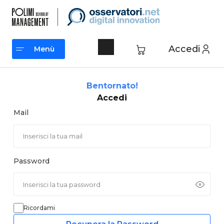
Vai
al
contenuto
Accedi
Menù
Menù
Bentornato!
Accedi
Mail
Password
Ricordami