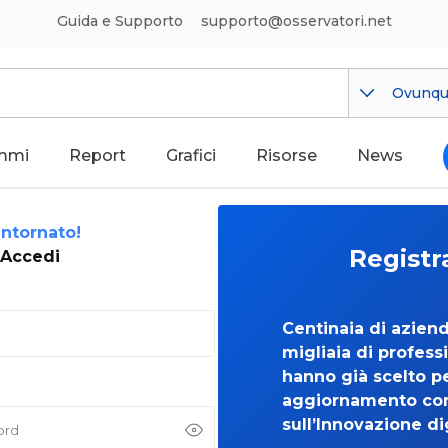
Guida e Supporto
supporto@osservatori.net
Ovunq
mmi
Report
Grafici
Risorse
News
ntornato!
Registr
Accedi
Centinaia di azien
migliaia di professi
hanno già scelto per
aggiornamento co
sull’Innovazione di