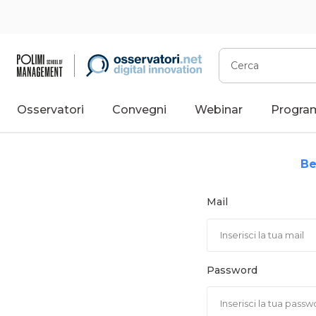
Vai
al
contenuto
Cerca
Osservatori
Convegni
Webinar
Progra
Be
Mail
Password