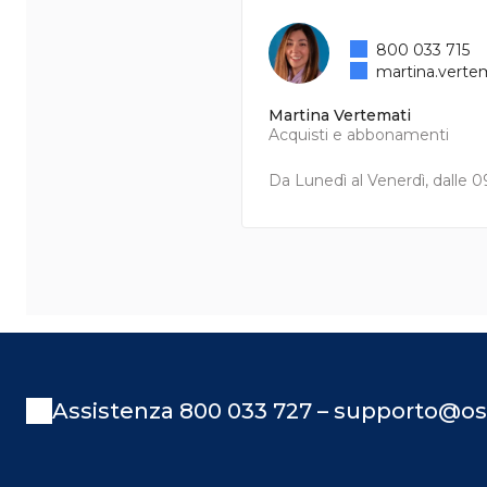
800 033 715
martina.verte
Martina Vertemati
Acquisti e abbonamenti
Da Lunedì al Venerdì, dalle 09
Assistenza 800 033 727 – supporto@os