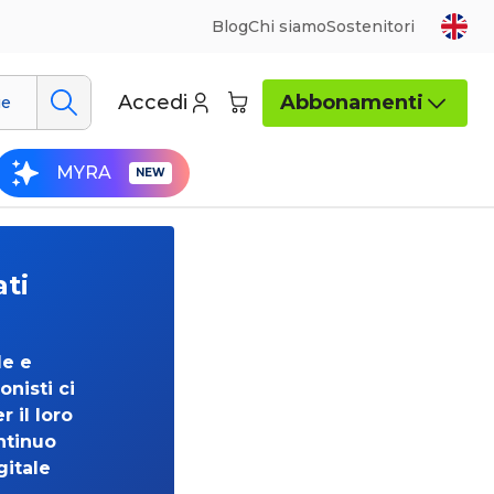
Blog
Chi siamo
Sostenitori
Accedi
Abbonamenti
ue
MYRA
ati
de e
onisti ci
 il loro
ntinuo
gitale