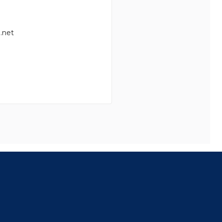
.net
8