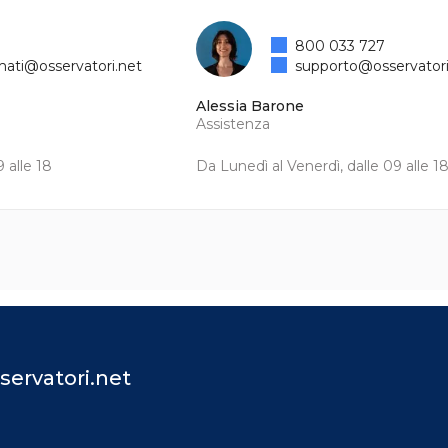
800 033 727
mati@osservatori.net
supporto@osservatori
Alessia Barone
Assistenza
 alle 18
Da Lunedì al Venerdì, dalle 09 alle 1
servatori.net