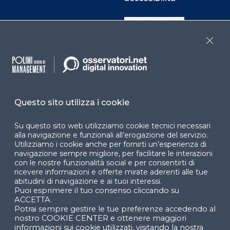
Cookie Center
Close
Facebook
LinkedIn
Instag
Questo sito utilizza i cookie
YouTube
X
Su questo sito web utilizziamo cookie tecnici necessari
alla navigazione e funzionali all’erogazione del servizio.
Utilizziamo i cookie anche per fornirti un’esperienza di
navigazione sempre migliore, per facilitare le interazioni
con le nostre funzionalità social e per consentirti di
ricevere informazioni e offerte mirate aderenti alle tue
abitudini di navigazione e ai tuoi interessi.
Puoi esprimere il tuo consenso cliccando su
© 2024 Copyright © Politecnico di Milano Dipartimento
ACCETTA.
di Ingegneria Gestionale
Potrai sempre gestire le tue preferenze accedendo al
nostro COOKIE CENTER e ottenere maggiori
informazioni sui cookie utilizzati, visitando la nostra