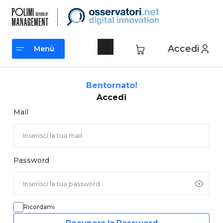
Vai
al
contenuto
Accedi
Menù
Menù
Bentornato!
Accedi
Mail
Password
Ricordami