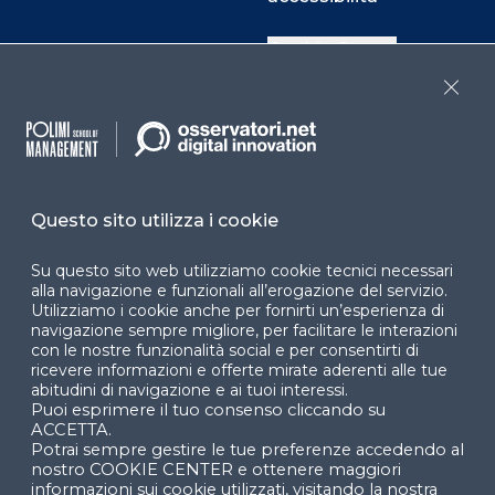
Cookie Center
Close
Facebook
LinkedIn
Instag
Questo sito utilizza i cookie
YouTube
X
Su questo sito web utilizziamo cookie tecnici necessari
alla navigazione e funzionali all’erogazione del servizio.
Utilizziamo i cookie anche per fornirti un’esperienza di
navigazione sempre migliore, per facilitare le interazioni
con le nostre funzionalità social e per consentirti di
ricevere informazioni e offerte mirate aderenti alle tue
abitudini di navigazione e ai tuoi interessi.
Puoi esprimere il tuo consenso cliccando su
© 2024 Copyright © Politecnico di Milano Dipartimento
ACCETTA.
di Ingegneria Gestionale
Potrai sempre gestire le tue preferenze accedendo al
nostro COOKIE CENTER e ottenere maggiori
informazioni sui cookie utilizzati, visitando la nostra