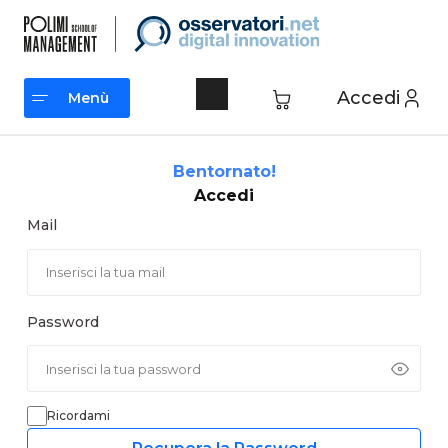
Vai
al
contenuto
Accedi
Menù
Menù
Bentornato!
Accedi
Mail
Password
Ricordami