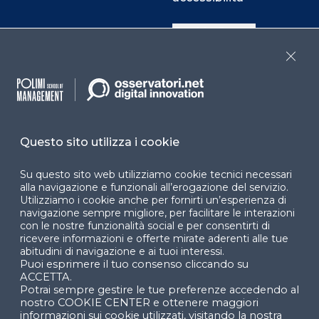
Cookie Center
Close
Facebook
LinkedIn
Instag
Questo sito utilizza i cookie
YouTube
X
Su questo sito web utilizziamo cookie tecnici necessari
alla navigazione e funzionali all’erogazione del servizio.
Utilizziamo i cookie anche per fornirti un’esperienza di
navigazione sempre migliore, per facilitare le interazioni
con le nostre funzionalità social e per consentirti di
ricevere informazioni e offerte mirate aderenti alle tue
abitudini di navigazione e ai tuoi interessi.
Puoi esprimere il tuo consenso cliccando su
© 2024 Copyright © Politecnico di Milano Dipartimento
ACCETTA.
di Ingegneria Gestionale
Potrai sempre gestire le tue preferenze accedendo al
nostro COOKIE CENTER e ottenere maggiori
informazioni sui cookie utilizzati, visitando la nostra