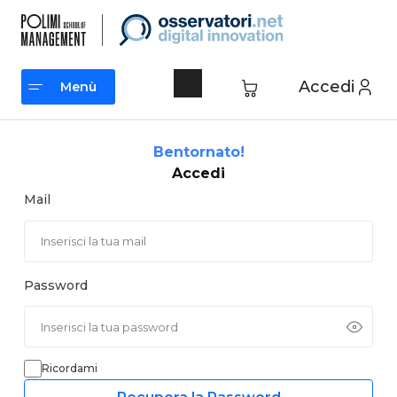
Vai
al
contenuto
Accedi
Menù
Menù
Bentornato!
Accedi
Mail
Password
Ricordami