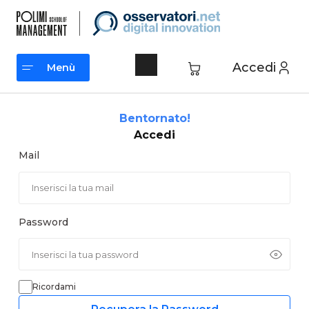
Vai
al
contenuto
Accedi
Menù
Menù
Bentornato!
Accedi
Mail
Password
Ricordami