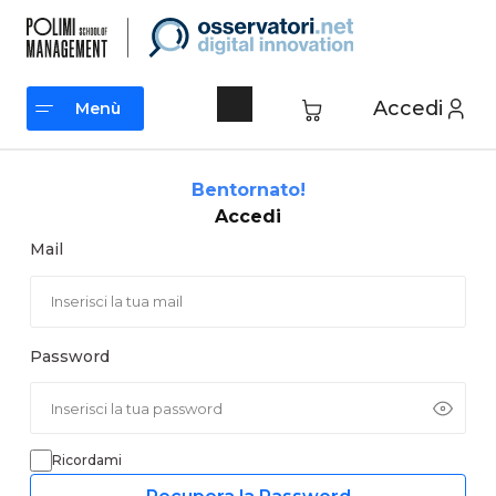
Vai
al
contenuto
Accedi
Menù
Menù
Bentornato!
Accedi
Mail
Password
Ricordami