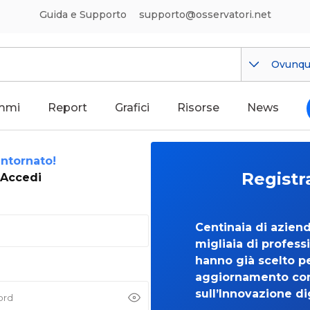
Guida e Supporto
supporto@osservatori.net
Ovunq
mmi
Report
Grafici
Risorse
News
ntornato!
Registr
Accedi
Centinaia di azien
migliaia di professi
hanno già scelto per
aggiornamento co
sull’Innovazione di