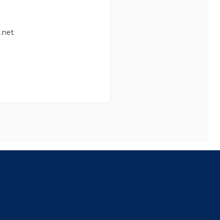
.net
8