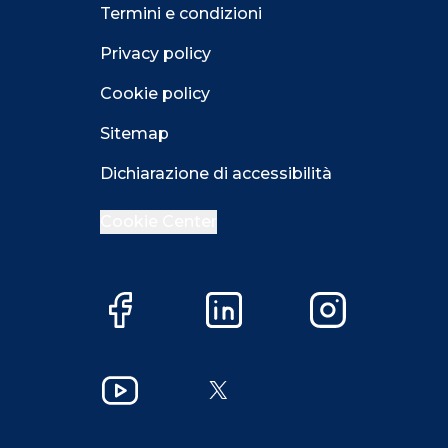
Termini e condizioni
Privacy policy
Cookie policy
Sitemap
Dichiarazione di accessibilità
Cookie Center
Facebook
LinkedIn
Instagram
Close GDPR 
YouTube
X
Accetta
Più opzioni
Close GDPR 