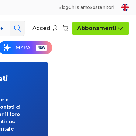
Blog
Chi siamo
Sostenitori
Accedi
Abbonamenti
ue
MYRA
ati
de e
onisti ci
 il loro
ntinuo
gitale