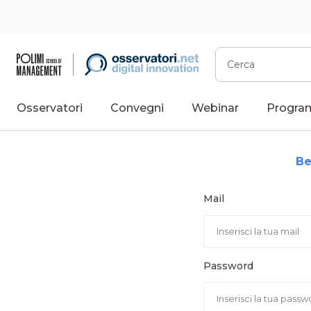
Vai
al
contenuto
Cerca
Osservatori
Convegni
Webinar
Progra
Be
Mail
Password