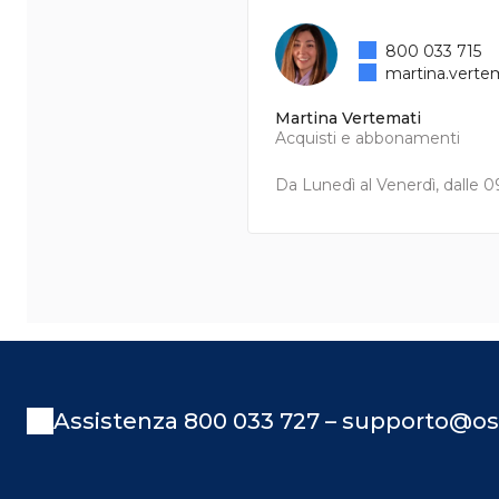
800 033 715
martina.verte
Martina Vertemati
Acquisti e abbonamenti
Da Lunedì al Venerdì, dalle 09
Assistenza 800 033 727 – supporto@os