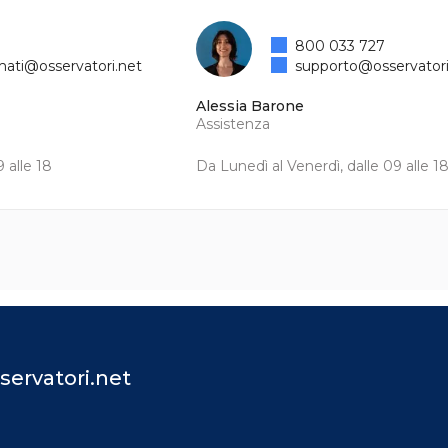
800 033 727
mati@osservatori.net
supporto@osservatori
Alessia Barone
Assistenza
 alle 18
Da Lunedì al Venerdì, dalle 09 alle 1
servatori.net