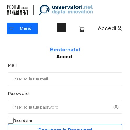
Vai
al
contenuto
Accedi
Menù
Menù
Bentornato!
Accedi
Mail
Password
Ricordami