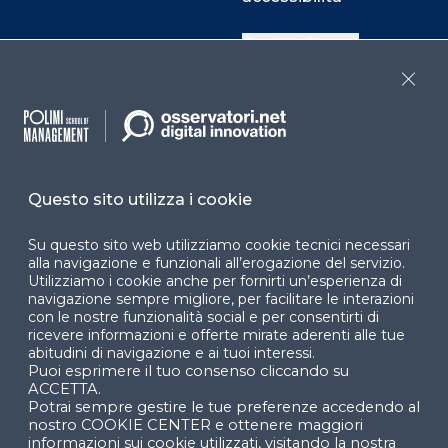
Cookie Center
Close
Facebook
LinkedIn
Instag
Questo sito utilizza i cookie
YouTube
X
Su questo sito web utilizziamo cookie tecnici necessari
alla navigazione e funzionali all’erogazione del servizio.
Utilizziamo i cookie anche per fornirti un’esperienza di
navigazione sempre migliore, per facilitare le interazioni
con le nostre funzionalità social e per consentirti di
ricevere informazioni e offerte mirate aderenti alle tue
abitudini di navigazione e ai tuoi interessi.
Puoi esprimere il tuo consenso cliccando su
© 2024 Copyright © Politecnico di Milano Dipartimento
ACCETTA.
di Ingegneria Gestionale
Potrai sempre gestire le tue preferenze accedendo al
nostro COOKIE CENTER e ottenere maggiori
informazioni sui cookie utilizzati, visitando la nostra