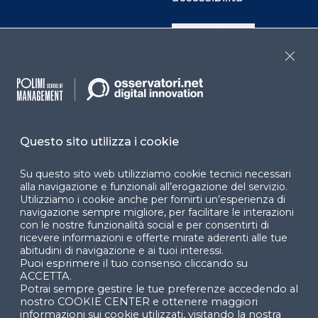
Cookie Center
Close
Facebook
LinkedIn
Instag
Questo sito utilizza i cookie
YouTube
X
Su questo sito web utilizziamo cookie tecnici necessari
alla navigazione e funzionali all’erogazione del servizio.
Utilizziamo i cookie anche per fornirti un’esperienza di
navigazione sempre migliore, per facilitare le interazioni
con le nostre funzionalità social e per consentirti di
ricevere informazioni e offerte mirate aderenti alle tue
abitudini di navigazione e ai tuoi interessi.
Puoi esprimere il tuo consenso cliccando su
© 2024 Copyright © Politecnico di Milano Dipartimento
ACCETTA.
di Ingegneria Gestionale
Potrai sempre gestire le tue preferenze accedendo al
nostro COOKIE CENTER e ottenere maggiori
informazioni sui cookie utilizzati, visitando la nostra