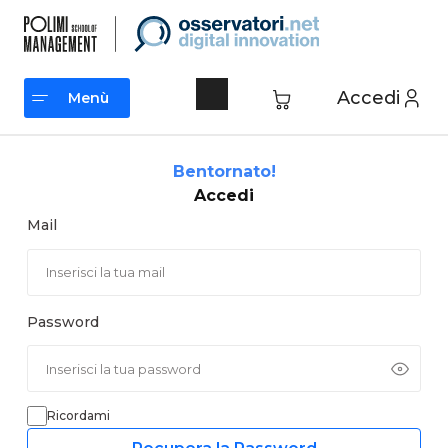
Vai
al
contenuto
Accedi
Menù
Menù
Bentornato!
Accedi
Mail
Password
Ricordami