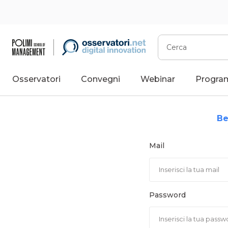
Vai
al
contenuto
Cerca
Osservatori
Convegni
Webinar
Progra
Be
Mail
Password