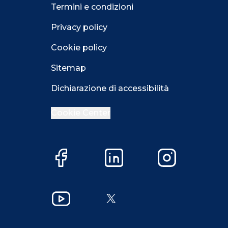
Termini e condizioni
Privacy policy
Cookie policy
Sitemap
Dichiarazione di accessibilità
Cookie Center
Facebook
LinkedIn
Instagram
Close GDPR 
YouTube
X
Accetta
Più opzioni
Close GDPR 