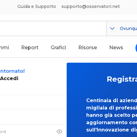
Guida e Supporto
supporto@osservatori.net
Ovunq
mmi
Report
Grafici
Risorse
News
ntornato!
Registr
Accedi
Centinaia di azien
migliaia di professi
hanno già scelto per
aggiornamento co
sull’Innovazione di