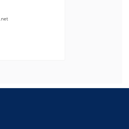
.net
8