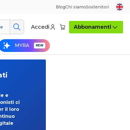
Blog
Chi siamo
Sostenitori
Accedi
Abbonamenti
ue
MYRA
ati
de e
onisti ci
 il loro
ntinuo
gitale