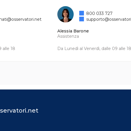
800 033 727
mati@osservatori.net
supporto@osservatori
Alessia Barone
Assistenza
 alle 18
Da Lunedì al Venerdì, dalle 09 alle 1
servatori.net