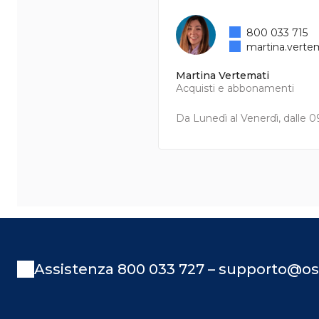
800 033 715
martina.verte
Martina Vertemati
Acquisti e abbonamenti
Da Lunedì al Venerdì, dalle 09
Assistenza 800 033 727 – supporto@os