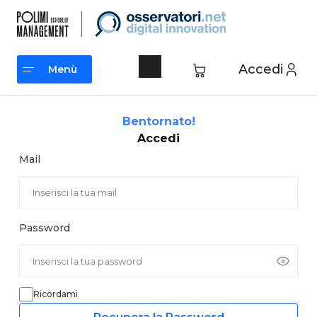
Vai
al
contenuto
Accedi
Menù
Menù
Bentornato!
Accedi
Mail
Password
Ricordami