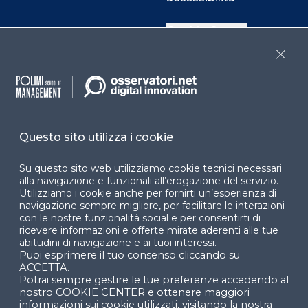
Cookie Center
Close
Facebook
LinkedIn
Instag
Questo sito utilizza i cookie
YouTube
X
Su questo sito web utilizziamo cookie tecnici necessari
alla navigazione e funzionali all’erogazione del servizio.
Utilizziamo i cookie anche per fornirti un’esperienza di
navigazione sempre migliore, per facilitare le interazioni
con le nostre funzionalità social e per consentirti di
ricevere informazioni e offerte mirate aderenti alle tue
abitudini di navigazione e ai tuoi interessi.
Puoi esprimere il tuo consenso cliccando su
© 2024 Copyright © Politecnico di Milano Dipartimento
ACCETTA.
di Ingegneria Gestionale
Potrai sempre gestire le tue preferenze accedendo al
nostro COOKIE CENTER e ottenere maggiori
informazioni sui cookie utilizzati, visitando la nostra