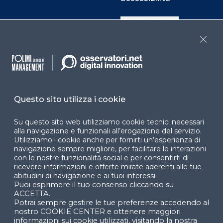
Cookie Center
Close
Facebook
LinkedIn
Instag
Questo sito utilizza i cookie
YouTube
X
Su questo sito web utilizziamo cookie tecnici necessari
alla navigazione e funzionali all’erogazione del servizio.
Utilizziamo i cookie anche per fornirti un’esperienza di
navigazione sempre migliore, per facilitare le interazioni
con le nostre funzionalità social e per consentirti di
ricevere informazioni e offerte mirate aderenti alle tue
abitudini di navigazione e ai tuoi interessi.
Puoi esprimere il tuo consenso cliccando su
© 2024 Copyright © Politecnico di Milano Dipartimento
ACCETTA.
di Ingegneria Gestionale
Potrai sempre gestire le tue preferenze accedendo al
nostro COOKIE CENTER e ottenere maggiori
informazioni sui cookie utilizzati, visitando la nostra