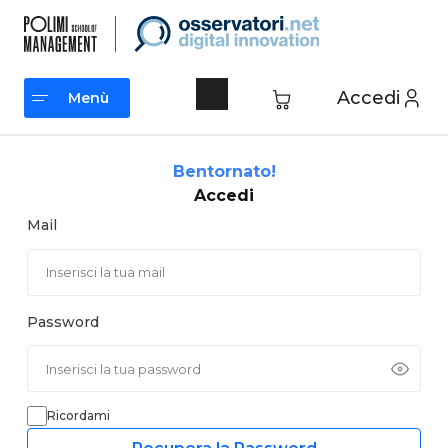
Vai
al
contenuto
Accedi
Menù
Menù
Bentornato!
Accedi
Mail
Password
Ricordami